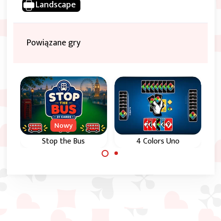
Landscape
Powiązane gry
Nowy
Stop the Bus
4 Colors Uno
Klasyczna gra
Klasyczna gra Uno.
karciana Stop the
Graj przeciwko 1, 2
Bus, czyli 31.
lub 3
komputerowym
przeciwnikom.