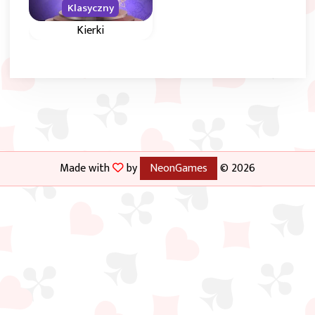
Klasyczny
Kierki
Klasyczna gra w
kierki dla 4 graczy
przeciwko 3
komputerowym
przeciwnikom.
Made with
by
NeonGames
© 2026