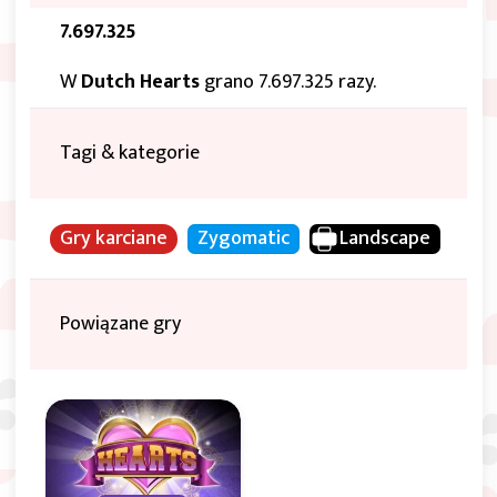
7.697.325
W
Dutch Hearts
grano 7.697.325 razy.
Tagi & kategorie
Gry karciane
Zygomatic
Landscape
Powiązane gry