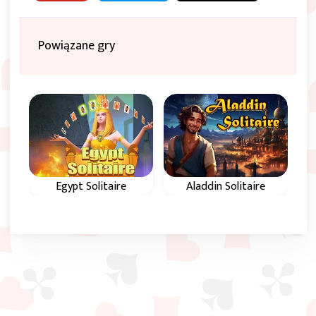
Powiązane gry
Egypt Solitaire
Aladdin Solitaire
Pomóż Aladynowi w
Odkryj starożytny
tej magicznej grze
Egipt na 100
karcianej.
poziomach
pasjansa.