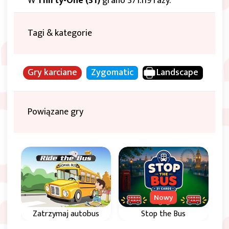
W
Thirty-One (31)
grano 371.119 razy.
Tagi & kategorie
Gry karciane
Zygomatic
Landscape
Powiązane gry
Nowy
Zatrzymaj autobus
Stop the Bus