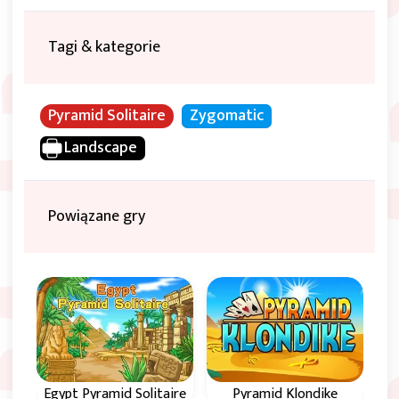
Tagi & kategorie
Pyramid Solitaire
Zygomatic
Landscape
Powiązane gry
ire
Egypt Pyramid Solitaire
Pyramid Klondike