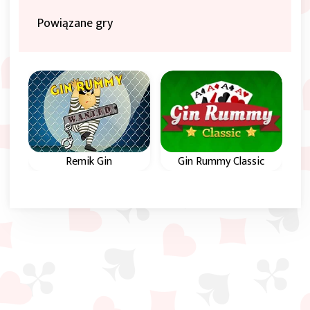
Powiązane gry
Remik Gin
Gin Rummy Classic
Zagraj w tego
Zagraj w tego
klasycznego remika
klasycznego remika
Gin dla 2 graczy.
Gin dla 2 graczy.